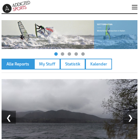
Alle Reports
My Stuff
Statistik
Kalender
TEGERNSEE ST. – 01.04.2024
❮
❯