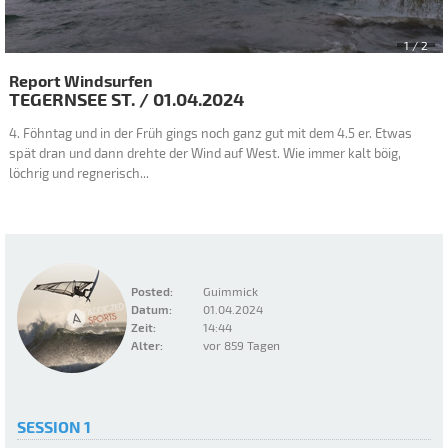
2
/ 2
Report Windsurfen
TEGERNSEE
ST.
/
01.04.2024
4. Föhntag und in der Früh gings noch ganz gut mit dem 4.5 er. Etwas
spät dran und dann drehte der Wind auf West. Wie immer kalt böig,
löchrig und regnerisch...
Posted:
Guimmick
Datum:
01.04.2024
Zeit:
14:44
Alter:
vor 859 Tagen
SESSION 1